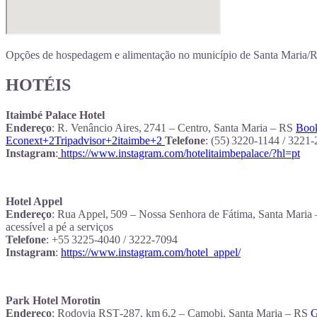
Opções de hospedagem e alimentação no município de Santa Maria/R
HOTÉIS
Itaimbé Palace Hotel
Endereço
: R. Venâncio Aires, 2741 – Centro, Santa Maria – RS
Boo
Econext+2Tripadvisor+2itaimbe+2
Telefone
: (55) 3220-1144 / 3221
Instagram
:
https://www.instagram.com/hotelitaimbepalace/?hl=pt
Hotel Appel
Endereço
: Rua Appel, 509 – Nossa Senhora de Fátima, Santa Maria
acessível a pé a serviços
Telefone
: +55 3225‑4040 / 3222‑7094
Instagram
:
https://www.instagram.com/hotel_appel/
Park Hotel Morotin
Endereço
: Rodovia RST‑287, km 6,2 – Camobi, Santa Maria – RS
G