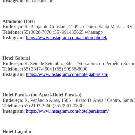
Instagram
: não localizado.
Altadomo Hotel
Endereço
: R. Benjamin Constant, 1209 – Centro, Santa Maria – RS
Telefone
: (55) 3028‑7070 (55) 991435665 whatsapp
Instagram
:
https://www.instagram.com/altadomohotel/
Hotel Gabriel
Endereço
: R. Sete de Setembro, 842 – Nossa Sra. do Perpétuo Soco
Telefone
: (55) 3347-4604 | (55) 99958-8090
Instagram
:
https://www.instagram.com/hotelgabrielsm/
Hotel Paraíso (ou Apart‑Hotel Paraíso)
Endereço
: R. Venâncio Aires, 1585 – Passo D’Areia / Centro, Sant
Telefone
: (55) 2103‑3960 (55) 996120830
Instagram
:
https://www.instagram.com/hotelparaisosm/
Hotel Laçador