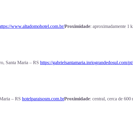
https://www.altadomohotel.com.br/
Proximidade
: aproximadamente 1 km
rro, Santa Maria – RS
https://gabrielsantamaria.inriograndedosul.com/pt/
a Maria – RS
hotelparaisosm.com.br
Proximidade
: central, cerca de 600