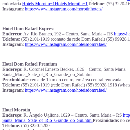
rodoviária
Hotéis Morotin+1Hotéis Morotin+1
Telefone
: (55) 3220‑1
Instagram
:
https://www.instagram.com/morotinhoteis/
Hotel Dom Rafael Express
Endereço
: Av. Rio Branco, 192 – Centro, Santa Maria – RS
https://
Telefone
: (55) 2101‑1919 (contato da rede Dom Rafael) (55) 99928.
Instagram
:
https://www.instagram.com/hoteisdomrafael/
Hotel Dom Rafael Premium
Endereço
: R. Coronel Ernesto Becker, 1826 – Centro, Santa Mar
Santa_Maria_State_of_Rio_Grande_do_Sul.html
Proximidade
: cerca de 1 km do centro, em área central renovada
Telefone
: (55) 2101‑1919 (rede Dom Rafael) (55) 99928.1918 (what
Instagram
:
https://www.instagram.com/hoteisdomrafael/
Hotel Morotin
Endereço
: R. Ângelo Uglione, 1629 – Centro, Santa Maria – RS
htt
Santa_Maria_State_of_Rio_Grande_do_Sul.html
Proximidade
: no c
Telefone
: (55) 3220‑5200