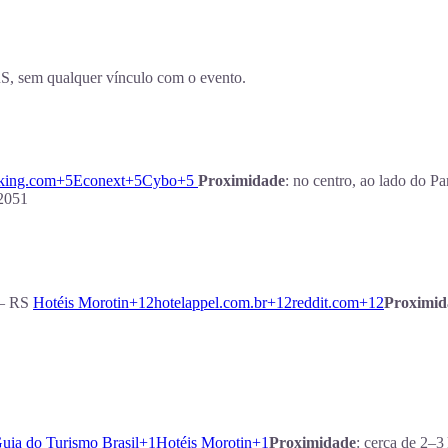
S, sem qualquer vínculo com o evento.
king.com+5Econext+5Cybo+5
Proximidade
: no centro, ao lado do P
‑2051
 – RS
Hotéis Morotin+12hotelappel.com.br+12reddit.com+12
Proximid
uia do Turismo Brasil+1Hotéis Morotin+1
Proximidade
: cerca de 2–