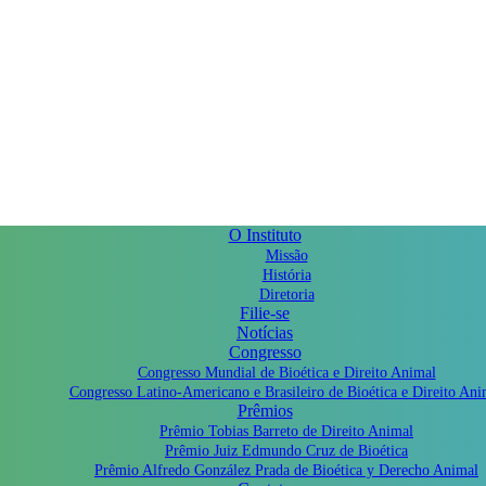
O Instituto
Missão
História
Diretoria
Filie-se
Notícias
Congresso
Congresso Mundial de Bioética e Direito Animal
Congresso Latino-Americano e Brasileiro de Bioética e Direito Ani
Prêmios
Prêmio Tobias Barreto de Direito Animal
Prêmio Juiz Edmundo Cruz de Bioética
Prêmio Alfredo González Prada de Bioética y Derecho Animal