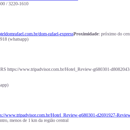
600 / 3220‑1610
hoteldomrafael.com.br/dom-rafael-express
Proximidade
: próximo do cent
1918 (whatsapp)
ia – RS https://www.tripadvisor.com.br/Hotel_Review-g680301-d8082
sapp)
ps://www.tripadvisor.com.br/Hotel_Review-g680301-d2691927-Revie
entro, menos de 1 km da região central