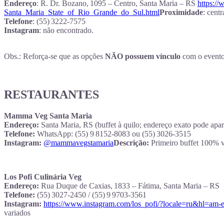
Endereço
: R. Dr. Bozano, 1095 – Centro, Santa Maria – RS
https:/
Santa_Maria_State_of_Rio_Grande_do_Sul.html
Proximidade
: cent
Telefone
: (55) 3222‑7575
Instagram
: não encontrado.
Obs.: Reforça-se que as opções
NÃO possuem vínculo
com o evento
RESTAURANTES
Mamma Veg Santa Maria
Endereço:
Santa Maria, RS (buffet à quilo; endereço exato pode ap
Telefone:
WhatsApp: (55) 9 8152‑8083 ou (55) 3026‑3515
Instagram:
@mammavegstamaria
Descrição:
Primeiro buffet 100% v
Los Pofi Culinária Veg
Endereço:
Rua Duque de Caxias, 1833 – Fátima, Santa Maria – RS
Telefone:
(55) 3027‑2450 / (55) 9 9703‑3561
Instagram:
https://www.instagram.com/los_pofi/?locale=ru&hl=am-e
variados